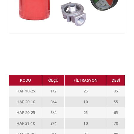
KODU
ÖLÇÜ
FİLTRASYON
DEBİ
HAF 10-25
1/2
25
35
HAF 20-10
3/4
10
55
HAF 20-25
3/4
25
65
HAF 21-10
3/4
10
70