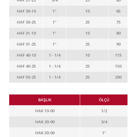
HAF 21-25
3/4
25
80
HAF 30-10
1"
10
65
HAF 30-25
1"
25
75
HAF 31-10
1"
10
80
HAF 31-25
1"
25
90
HAF 40-10
1 - 1/4
10
115
HAF 40-25
1 - 1/4
25
150
HAF 50-25
1 - 1/4
25
200
BAŞLIK
ÖLÇÜ
HAK 10-00
1/2
HAK 20-00
3/4
HAK 30-00
1"